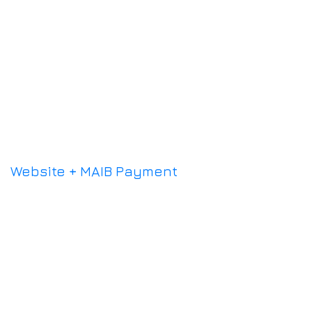
în setările contului lor. Aici pot vedea
detalii despre abonamentul lor curent,
pot face upgrade sau downgrade la
planuri diferite, și pot gestiona detaliile
de plată.
Website + MAIB Payment