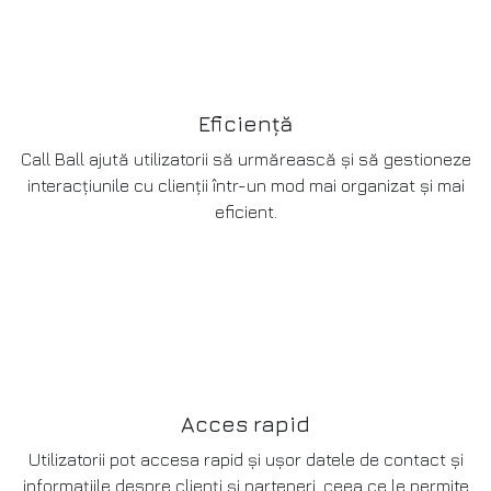
Eficiență
Call Ball ajută utilizatorii să urmărească și să gestioneze
interacțiunile cu clienții într-un mod mai organizat și mai
eficient.
Acces rapid
Utilizatorii pot accesa rapid și ușor datele de contact și
informațiile despre clienți și parteneri, ceea ce le permite