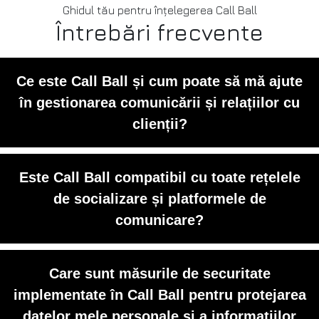
Ghidul tău pentru înțelegerea Call Ball
Întrebări frecvente
Ce este Call Ball și cum poate să mă ajute
în gestionarea comunicării și relațiilor cu
clienții?
Call Ball este o aplicație care integrează
Este Call Ball compatibil cu toate rețelele
datele de contact și rețelele de
de socializare și platformele de
socializare ale utilizatorului pentru a
comunicare?
facilita gestionarea comunicării și a
relațiilor cu clienții. Prin centralizarea
Da, Call Ball este proiectat pentru a fi
Care sunt măsurile de securitate
informațiilor, utilizatorii pot accesa rapid
compatibil cu o varietate de rețele de
implementate în Call Ball pentru protejarea
și eficient datele necesare pentru a
socializare și platforme de comunicare
datelor mele personale și a informațiilor