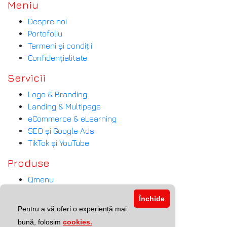
Meniu
Despre noi
Portofoliu
Termeni și condiții
Confidențialitate
Servicii
Logo & Branding
Landing & Multipage
eCommerce & eLearning
SEO și Google Ads
TikTok și YouTube
Produse
Qmenu
Call Ball
Închide
eSchool
Pentru a vă oferi o experiență mai
Website + MAIB Payment
bună, folosim
cookies.