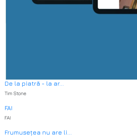
De la piatră - la ar...
Tim Stone
FAI
FAI
Frumusețea nu are li...