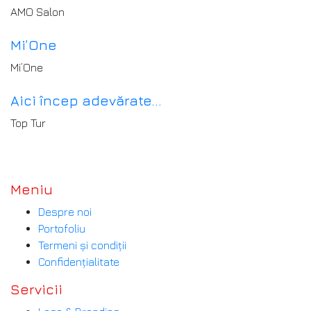
AMO Salon
Mi’One
Mi’One
Aici încep adevărate...
Top Tur
Brand-urile bune necesită o abordare creativă
Meniu
Despre noi
Portofoliu
Termeni și condiții
Confidențialitate
Servicii