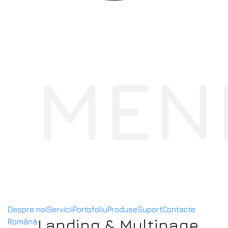
MEN
Despre noi
Servicii
Portofoliu
Produse
Suport
Contacte
Landing & Multipage
Română